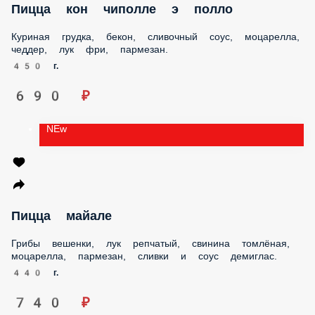
Пицца кон чиполле э полло
Куриная грудка, бекон, сливочный соус, моцарелла,
чеддер, лук фри, пармезан.
450 г.
690 ₽
NEw
Пицца майале
Грибы вешенки, лук репчатый, свинина томлёная,
моцарелла, пармезан, сливки и соус демиглас.
440 г.
740 ₽