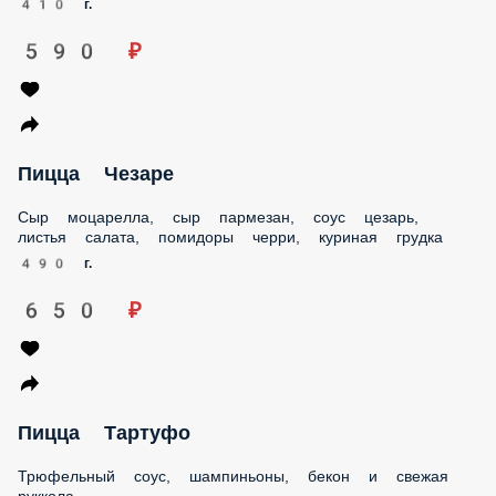
Пицца Чезаре
Сыр моцарелла, сыр пармезан, соус цезарь, листья салата,
помидоры черри, куриная грудка
490 г.
650 ₽
Пицца Тартуфо
Трюфельный соус, шампиньоны, бекон и свежая руккола
490 г.
760 ₽