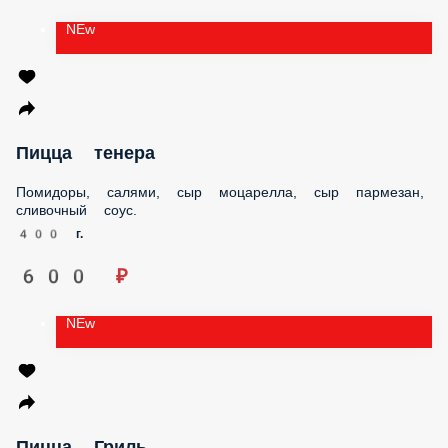
NEw
Пицца тенера
Помидоры, салями, сыр моцарелла, сыр пармезан,
сливочный соус.
400 г.
600 ₽
NEw
Пицца Гриль